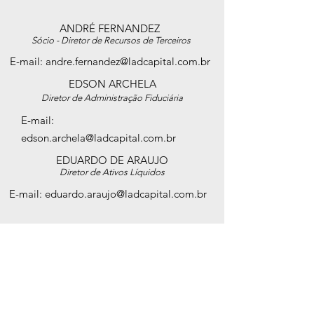
ANDRÉ FERNANDEZ
​
Sócio - Diretor de Recursos de Terceiros
E-mail:
andre.fernandez@ladcapital.com.br
EDSON ARCHELA
Diretor de Administração Fiduciária
E-mail:
edson.archela@ladcapital.com.br
EDUARDO DE ARAUJO
Diretor de Ativos Líquidos
E-mail:
eduardo.araujo@ladcapital.com.br
Rua Elvira Ferraz, 250 - Salas 201/202.
Torre FL Office